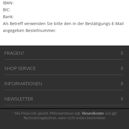
IBAN:
BIC:
Bank:
Als Betreff verwenden Sie bitte den in der Bestätigungs-E-Mail
angegeben Bestellnummer.
FRAGEN?
SHOP SERVICE
INFORMATIONEN
NEWSLETTER
* Alle Preise inkl. gesetzl. Mehrwertsteuer zzgl.
Versandkosten
und ggf.
Nachnahmegebühren, wenn nicht anders beschrieben