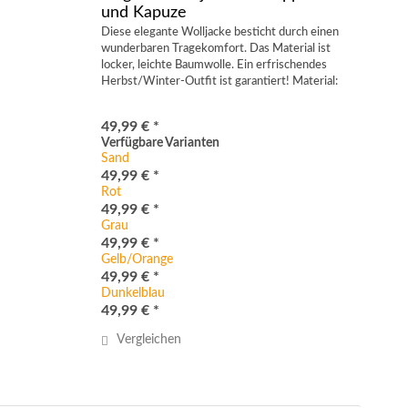
und Kapuze
Diese elegante Wolljacke besticht durch einen
wunderbaren Tragekomfort. Das Material ist
locker, leichte Baumwolle. Ein erfrischendes
Herbst/Winter-Outfit ist garantiert! Material:
95% Baumwolle / 5% Elastan Erhältlich in 8
Farben und 2...
49,99 € *
Verfügbare Varianten
Sand
49,99 € *
Rot
49,99 € *
Grau
49,99 € *
Gelb/Orange
49,99 € *
Dunkelblau
49,99 € *
Vergleichen