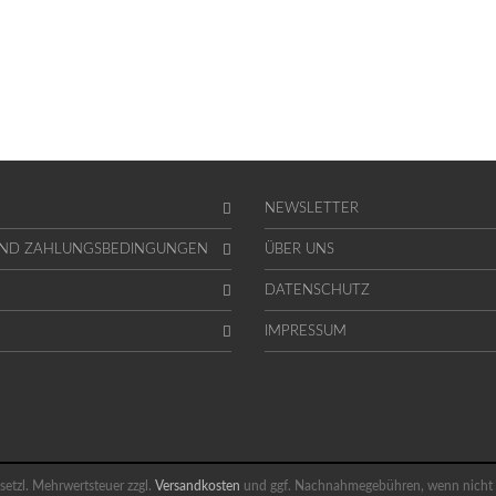
NEWSLETTER
UND ZAHLUNGSBEDINGUNGEN
ÜBER UNS
DATENSCHUTZ
IMPRESSUM
gesetzl. Mehrwertsteuer zzgl.
Versandkosten
und ggf. Nachnahmegebühren, wenn nicht 