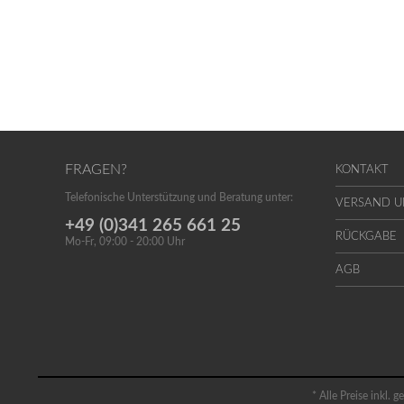
FRAGEN?
KONTAKT
Telefonische Unterstützung und Beratung unter:
VERSAND 
+49 (0)341 265 661 25
RÜCKGABE
Mo-Fr, 09:00 - 20:00 Uhr
AGB
* Alle Preise inkl. 