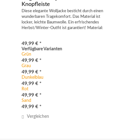
Knopfleiste
Diese elegante Wolljacke besticht durch einen
wunderbaren Tragekomfort. Das Material ist
locker, leichte Baumwolle. Ein erfrischendes
Herbst/Winter-Outfit ist garantiert! Material:
95% Baumwolle / 5% Elastan Erhältlich in 8
Farben und 2...
49,99 € *
Verfügbare Varianten
Grün
49,99 € *
Grau
49,99 € *
Dunkelblau
49,99 € *
Rot
49,99 € *
Sand
49,99 € *
Vergleichen