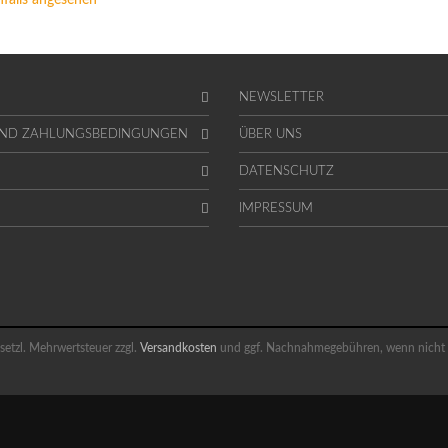
falls angesehen
NEWSLETTER
UND ZAHLUNGSBEDINGUNGEN
ÜBER UNS
DATENSCHUTZ
IMPRESSUM
gesetzl. Mehrwertsteuer zzgl.
Versandkosten
und ggf. Nachnahmegebühren, wenn nicht 