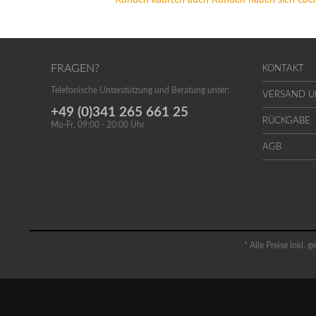
Kunden kauften auch
Kunden haben sich eben
FRAGEN?
KONTAKT
Telefonische Unterstützung und Beratung unter:
VERSAND 
+49 (0)341 265 661 25
RÜCKGABE
Mo-Fr, 09:00 - 20:00 Uhr
AGB
* Alle Preise inkl. 