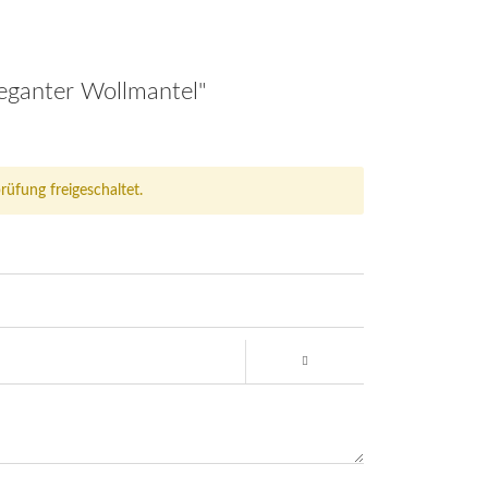
eganter Wollmantel"
fung freigeschaltet.