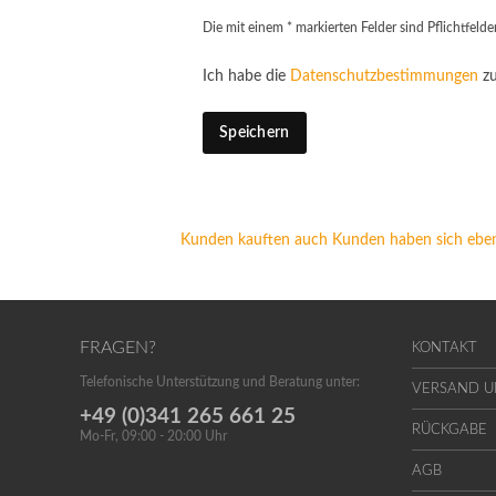
Die mit einem * markierten Felder sind Pflichtfelder
Ich habe die
Datenschutzbestimmungen
zu
Speichern
Kunden kauften auch
Kunden haben sich eben
FRAGEN?
KONTAKT
Telefonische Unterstützung und Beratung unter:
VERSAND 
+49 (0)341 265 661 25
RÜCKGABE
Mo-Fr, 09:00 - 20:00 Uhr
AGB